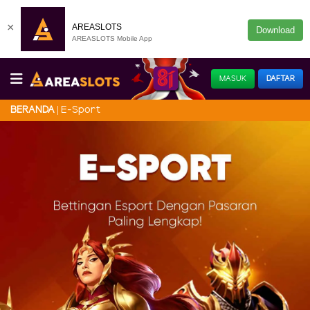
×
AREASLOTS
Download
AREASLOTS Mobile App
MASUK
DAFTAR
E-Sport
BERANDA