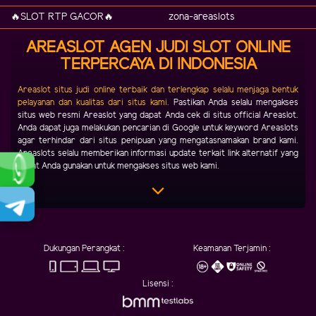
🔥SLOT RTP GACOR🔥
zona-areaslots
AREASLOT AGEN JUDI SLOT ONLINE
TERPERCAYA DI INDONESIA
Areaslot situs judi online terbaik dan terlengkap selalu menjaga bentuk
pelayanan dan kualitas dari situs kami.
Pastikan Anda selalu mengakses
situs web resmi Areaslot yang dapat Anda cek di situs official Areaslot.
Anda dapat juga melakukan pencarian di Google untuk keyword Areaslots
agar terhindar dari situs penipuan yang mengatasnamakan brand kami.
Areaslots selalu memberikan informasi update terkait link alternatif yang
dapat Anda gunakan untuk mengakses situs web kami.
Dukungan Perangkat :
Keamanan Terjamin :
Lisensi :